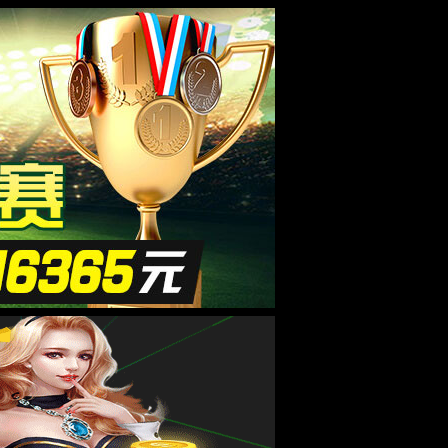
心
客户服务
销售网络
连锁加盟
联系我们
在线留言