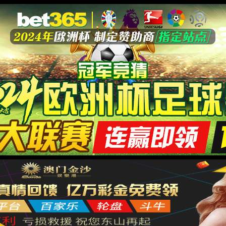
2集团
金沙js93252集团医药物流
产品中心
新闻中心
招聘中