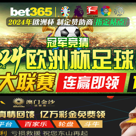
集团
金沙js93252集团医药物流
产品中心
新闻中心
招聘中