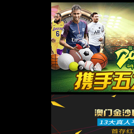
金沙js93252集团
金沙js93252集团电商平台
金沙js93252集团流向系统
金沙js93252集团
关于金沙js93252